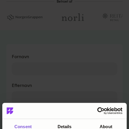
Betroet af
Fornavn
Efternavn
E-mail
Consent
Details
About