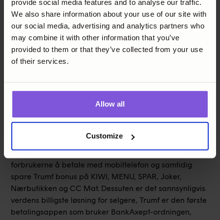
online shoppingløsning. Netthandel blir en betydelig
provide social media features and to analyse our traffic.
andel av den totale omsetningen, så det er viktig at
We also share information about your use of our site with
oppgjør og rapportering på tvers av kanaler er
our social media, advertising and analytics partners who
integrert.
may combine it with other information that you’ve
provided to them or that they’ve collected from your use
Lommebok/app-løsning
of their services.
Trumf bruker Aeras lommebokløsning og A2A-betaling
for lojalitets- og betalingstjenesten Trumf Pay.
Allow all
Trumf Pay
Customize
Dette er NorgesGruppen og Trumfs nye og
banebrytende app som skal gjøre det enklere for
forbrukerne å betale med mobiltelefon og samtidig
spare Trumf bonus på KIWI, MENU, SPAR, Joker,
Nærbutikken og CC Mat. Dessuten er det sannsynligvis
verdens billigste løsning for selgere, Trumf er den første
betalingsappen som bruker BankAxept-ordningen,