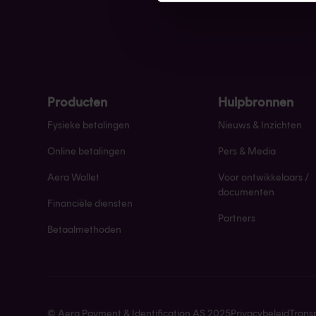
Producten
Hulpbronnen
Fysieke betalingen
Nieuws & Inzichten
Online betalingen
Pers & Media
Aera Wallet
Voor ontwikkelaars /
documenten
Financiële diensten
Partners
Betaalmethoden
© Aera Payment & Identification AS 2025
Privacybeleid
Trans