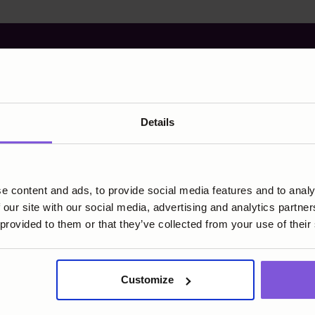
n we samen bouwen a
Details
oekomst van betalinge
e content and ads, to provide social media features and to analy
Word een partner
Praat met sales
 our site with our social media, advertising and analytics partn
 provided to them or that they’ve collected from your use of their
Customize