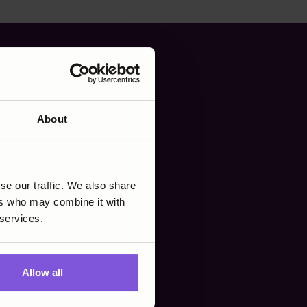
an de
About
n.
se our traffic. We also share
ers who may combine it with
 services.
Allow all