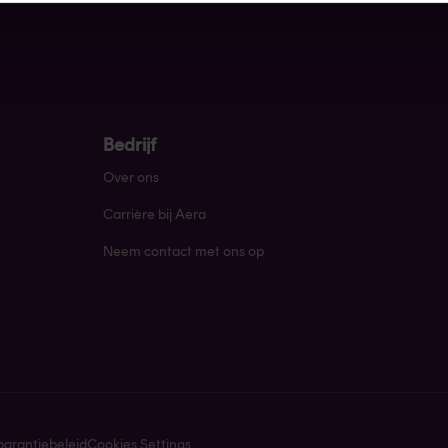
Bedrijf
Over ons
Carrière bij Aera
Neem contact met ons op
parantiebeleid
Cookies Settings