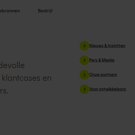
pbronnen
Bedrijf
Nieuws & Inzichten
Pers & Media
devolle
Onze partners
 klantcases en
rs.
Voor ontwikkelaars