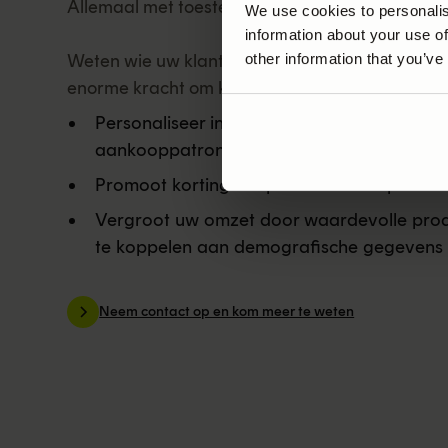
Allemaal met toestemming van de klant.
We use cookies to personalis
information about your use of
Weten wie uw klanten zijn en wat ze kopen, gee
other information that you’ve
enorme kracht om klantinzicht te versterken:
Personaliseer in-app-communicatie op bas
aankooppatronen
Promoot kortingen op interessante produc
Vergroot uw omzet door waardevolle pro
te koppelen aan demografische gegevens
Neem contact op en kom meer te weten