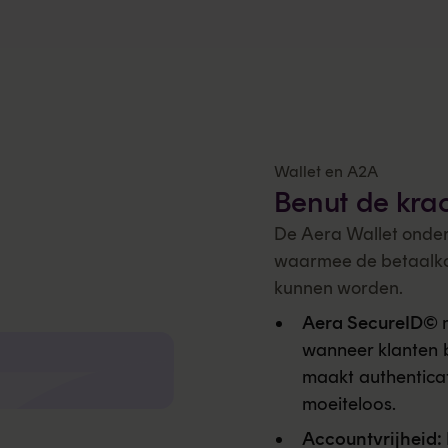
Wallet en A2A
Benut de kra
De Aera Wallet onder
waarmee de betaalko
kunnen worden.
Aera SecureID©
wanneer klanten b
maakt authenticati
moeiteloos.
Accountvrijheid: