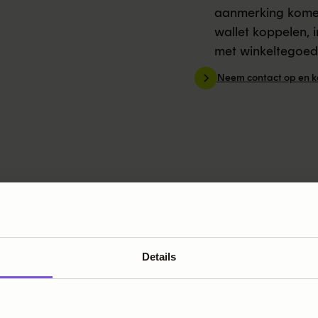
aanmerking kome
wallet koppelen, i
met winkeltegoede
Neem contact op en k
Details
steem.