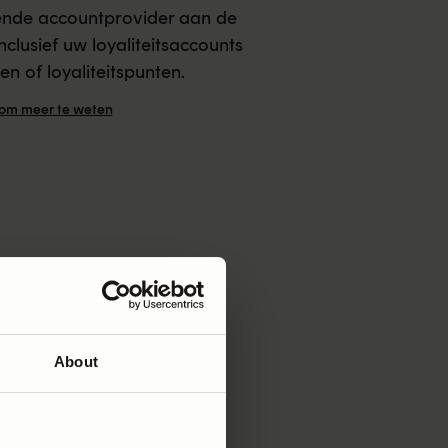
nde accountprovider aan de
nclusief uw loyaliteitsaccounts
n of loyaliteitspunten.
om meer te weten
About