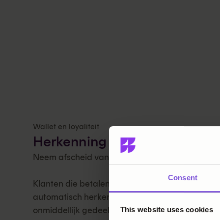
Wallet en loyaliteit
Herkenning op alle kanalen
Neem afscheid van onbekende klanten.
Consent
Klanten die betalen met Aera Wallet worden
automatisch herkend en de informatie wordt
onmiddellijk gedeeld met uw CRM- en kassasy
This website uses cookies