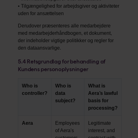
• Tilgængelighed for arbejdsgiver og aktiviteter
uden for ansættelsen
Derudover præsenteres alle medarbejdere
med medarbejderhåndbogen, et dokument,
der indeholder vigtige politikker og regler for
den dataansvarlige.
5.4
Retsgrundlag for behandling af
Kundens personoplysninger
Who is
Who is
What is
controller?
data
Aera’s lawful
subject?
basis for
processing?
Aera
Employees
Legitimate
of Aera's
interest, and
customers
contract with