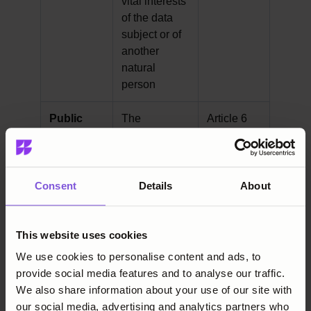
vital interests
of the data
subject or of
another
natural
person
Public
The
Article 6
interest or
processing is
official
necessary for
authority
the
performance
Consent
Details
About
of a task
carried out in
This website uses cookies
the public
interest or in
We use cookies to personalise content and ads, to
the exercise
provide social media features and to analyse our traffic.
of official
We also share information about your use of our site with
authority
our social media, advertising and analytics partners who