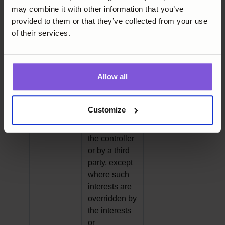
vested in the
may combine it with other information that you’ve
controller
provided to them or that they’ve collected from your use
of their services.
Legitimate
The
Article 6
interest
processing is
necessary for
Allow all
the purposes
of the
legitimate
Customize
interests
pursued by
the controller
or by a third
party, except
where such
interests are
overridden by
the interests
or