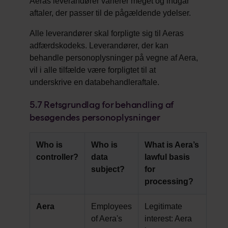
Aeras leverandører varierer meget og indgår
aftaler, der passer til de pågældende ydelser.
Alle leverandører skal forpligte sig til Aeras
adfærdskodeks. Leverandører, der kan
behandle personoplysninger på vegne af Aera,
vil i alle tilfælde være forpligtet til at
underskrive en databehandleraftale.
5.7
Retsgrundlag for behandling af
besøgendes personoplysninger
Who is
Who is
What is Aera’s
controller?
data
lawful basis
subject?
for
processing?
Aera
Employees
Legitimate
of Aera's
interest: Aera