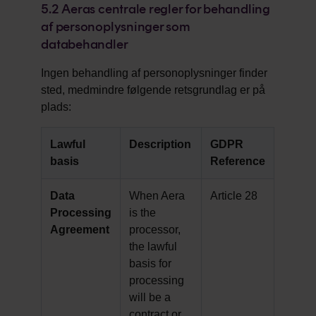
5.2
Aeras centrale regler for behandling
af personoplysninger som
databehandler
Ingen behandling af personoplysninger finder
sted, medmindre følgende retsgrundlag er på
plads:
Lawful
Description
GDPR
basis
Reference
Data
When Aera
Article 28
Processing
is the
Agreement
processor,
the lawful
basis for
processing
will be a
contract or