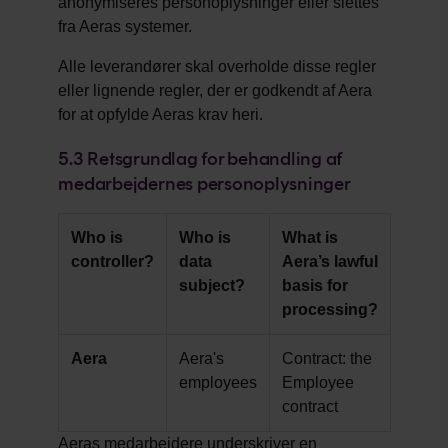
anonymiseres personoplysninger eller slettes
fra Aeras systemer.
Alle leverandører skal overholde disse regler
eller lignende regler, der er godkendt af Aera
for at opfylde Aeras krav heri.
5.3
Retsgrundlag for behandling af
medarbejdernes personoplysninger
Who is
Who is
What is
controller?
data
Aera’s lawful
subject?
basis for
processing?
Aera
Aera's
Contract: the
employees
Employee
contract
Aeras medarbejdere underskriver en