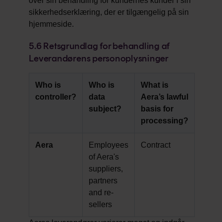
over sin behandling for kundernes kunder i sin
sikkerhedserklæring, der er tilgængelig på sin
hjemmeside.
5.6
Retsgrundlag for behandling af
Leverandørens personoplysninger
Who is
Who is
What is
controller?
data
Aera’s lawful
subject?
basis for
processing?
Aera
Employees
Contract
of Aera's
suppliers,
partners
and re-
sellers