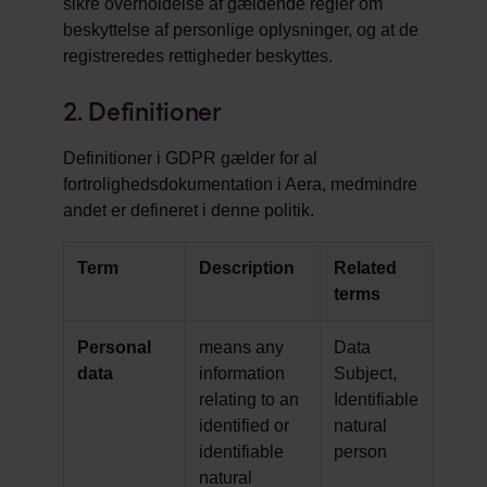
sikre overholdelse af gældende regler om
beskyttelse af personlige oplysninger, og at de
registreredes rettigheder beskyttes.
2. Definitioner
Definitioner i GDPR gælder for al
fortrolighedsdokumentation i Aera, medmindre
andet er defineret i denne politik.
Term
Description
Related
terms
Personal
means any
Data
data
information
Subject,
relating to an
Identifiable
identified or
natural
identifiable
person
natural